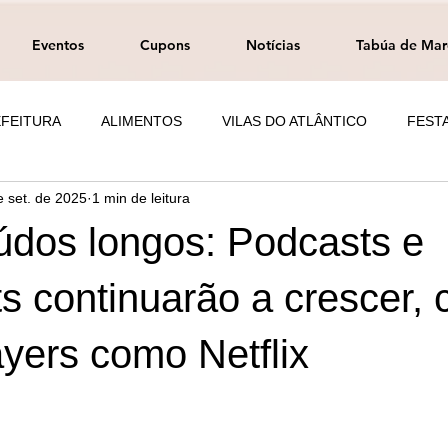
Eventos
Cupons
Notícias
Tabúa de Mar
FEITURA
ALIMENTOS
VILAS DO ATLÂNTICO
FEST
e set. de 2025
1 min de leitura
EDUCAÇÃO
BRASIL
údos longos: Podcasts e
s continuarão a crescer,
yers como Netflix
e 5 estrelas.