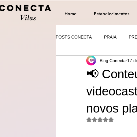
Home
Estabelecimentos
POSTS CONECTA
PRAIA
PRE
Blog Conecta
17 d
TRATAMENTOS
CASA
📢 Conte
videocast
novos pla
Avaliado com NaN d