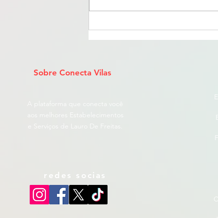
2026: Guia Completo de
Praias, Restaurantes e
Barracas em Lauro de Freitas
Sobre Conecta Vilas
E
A plataforma que conecta você
aos melhores Estabelecimentos
e Serviços de Lauro De Freitas.
F
redes socias
C