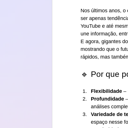
Nos últimos anos, o
ser apenas tendência
YouTube e até mesmo
une informação, ent
E agora, gigantes d
mostrando que o futu
rápidos, mas também
🔹 Por que p
Flexibilidade
 –
Profundidade
 
análises comple
Variedade de 
espaço nesse fo