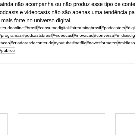
 ainda não acompanha ou não produz esse tipo de conte
 Podcasts e videocasts não são apenas uma tendência pa
ais forte no universo digital.
nteudoonline
#brasil
#consumodigital
#streamingbrasil
#podcasters
#dig
#programas
#podcastsbrasil
#videocast
#inovacao
#conversa
#midiasdig
cacao
#criadoresdeconteudo
#youtube
#netflix
#novosformatos
#midiaso
#publico