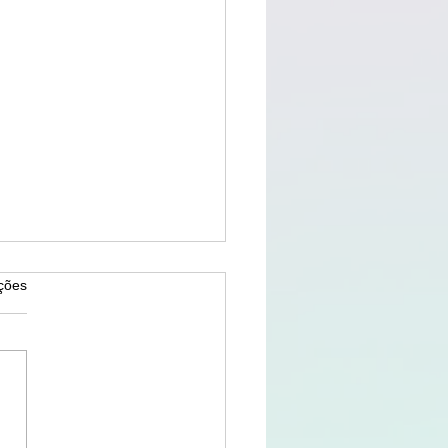
as.
ções
as com Crianças: Parque