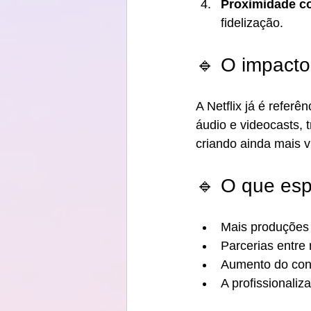
Proximidade c
fidelização.
🔹 O impacto
A Netflix já é referê
áudio e videocasts, 
criando ainda mais v
🔹 O que esp
Mais produções 
Parcerias entre
Aumento do con
A profissionali