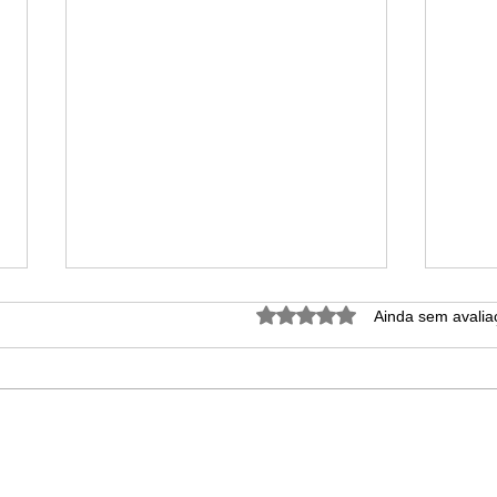
Avaliado com 0 de 5 estrel
Ainda sem avalia
🎤 Lollapalooza 2026:
Féri