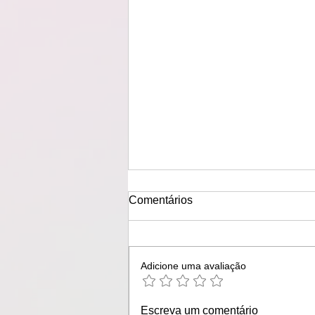
Comentários
Adicione uma avaliação
Verão em Vilas do Atlântico
Escreva um comentário