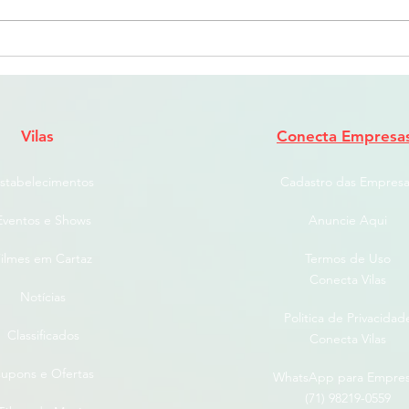
Música, diversidade e
Ecol
experiências inesquecíveis
é Op
Famí
Vilas
Conecta Empresa
stabelecimentos
Cadastro das Empresa
Eventos e Shows
Anuncie Aqui
ilmes em Cartaz
Termos de Uso
Conecta Vilas
Notícias
Politica de Privacidad
Classificados
Conecta Vilas
upons e Ofertas
WhatsApp para Empre
(71) 98219-0559