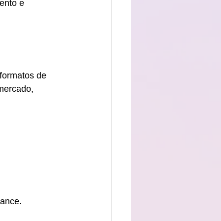
ento e 
formatos de 
mercado, 
cance.