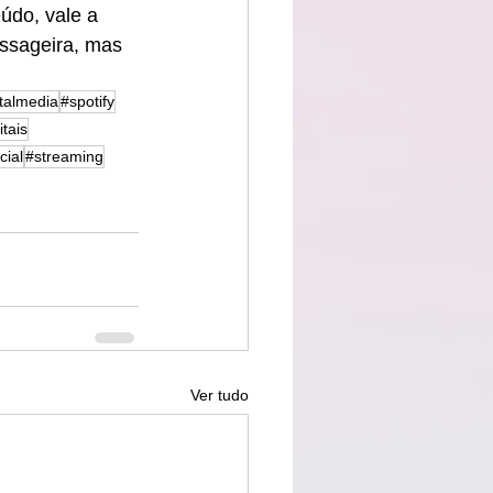
údo, vale a 
ssageira, mas 
italmedia
#spotify
itais
cial
#streaming
Ver tudo