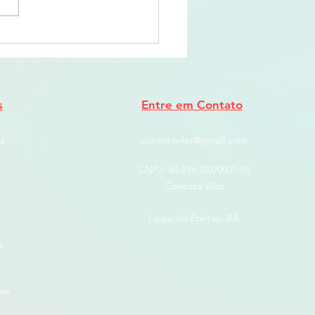
ógico de Lauro de Freitas
ção Imperdível para
lias
s
Entre em Contato
s
conectavilas@gmail.com
CNPJ: ​60.816.102/0001-01
Conecta Vilas
Lauro de Freitas- BA
e
sas