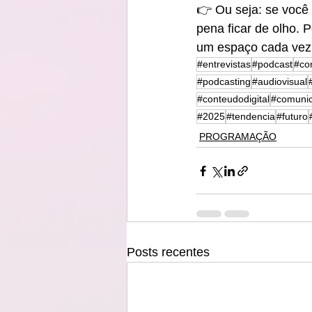
👉 Ou seja: se você
pena ficar de olho.
um espaço cada vez m
#entrevistas
#podcast
#co
#podcasting
#audiovisual
#conteudodigital
#comuni
#2025
#tendencia
#futuro
PROGRAMAÇÃO
Posts recentes