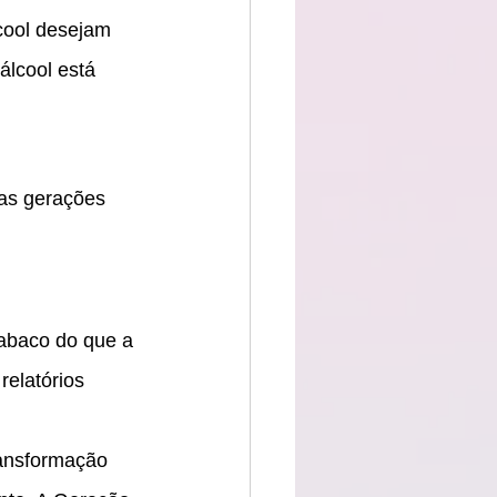
ool desejam 
álcool está 
as gerações 
abaco do que a 
elatórios 
ansformação 