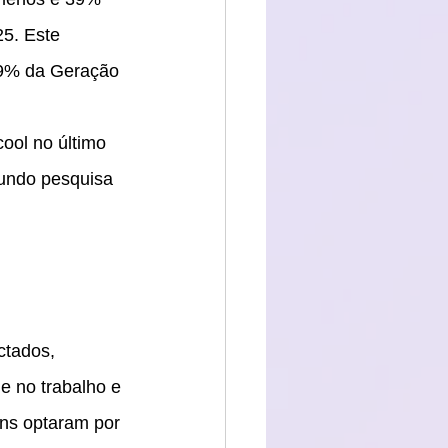
5. Este 
49% da Geração 
ool no último 
gundo pesquisa 
ctados, 
e no trabalho e 
ns optaram por 