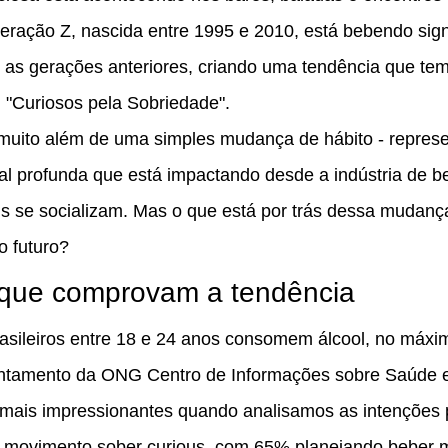
eração Z, nascida entre 1995 e 2010, está bebendo sign
 as gerações anteriores, criando uma tendência que tem
u "Curiosos pela Sobriedade".
muito além de uma simples mudança de hábito - repres
al profunda que está impactando desde a indústria de be
s se socializam. Mas o que está por trás dessa mudanç
o futuro?
que comprovam a tendência
asileiros entre 18 e 24 anos consomem álcool, no máxi
antamento da ONG Centro de Informações sobre Saúde e 
mais impressionantes quando analisamos as intenções 
o movimento sober curious, com 65% planejando beber