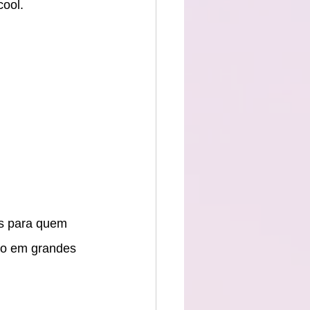
cool.
os para quem 
do em grandes 