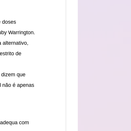
 doses 
uby Warrington. 
alternativo, 
strito de 
 dizem que 
l não é apenas 
e adequa com 