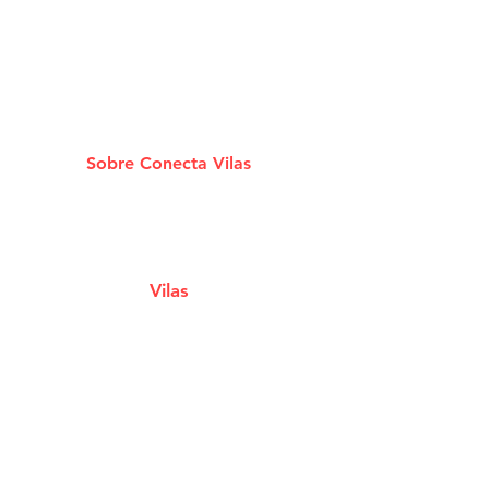
Sobre Conecta Vilas
A plataforma que conecta você aos melhores
Estabelecimentos e Serviços de Lauro De
Freitas.
Vilas
Estabelecimentos
Eventos e Shows
Filmes em Cartaz
Notícias