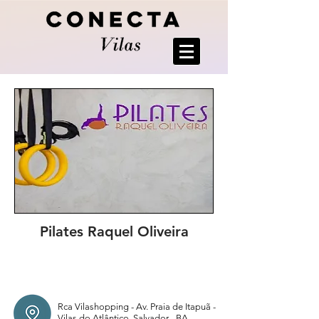
Pilates Raquel Oliveira
Rca Vilashopping - Av. Praia de Itapuã -
Vilas do Atlântico, Salvador - BA,