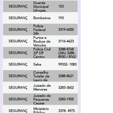
Guarda
SEGURANÇA
153
Municipal
(drogas,
assaltos,
SEGURANÇA
Bombeiros
193
roubos)
Polícia
SEGURANÇA
3319-6000
Federal
24h
Furtos e
SEGURANÇA
3116-4623
Roubos de
Veículos
Polícia Civil
3288-8768
SEGURANÇA
23ª DP
(24h) 3288-
Centro
8920 / 8762
/ 8373
SEGURANÇA
Salva
99332- 1083
Conselho
SEGURANÇA
3288-8621
Tutelar de
Lauro de
Freitas
Juizado de
SEGURANÇA
3283-3602
Menores
Juizado de
SEGURANÇA
3283-1905
Pequenas
Causas
Ministério
SEGURANÇA
3378- 4975
Público