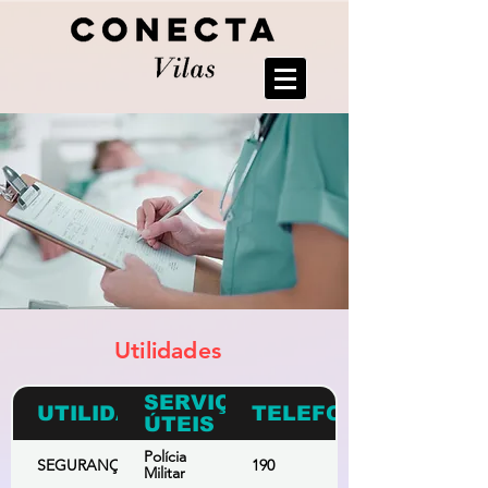
Utilidades
SERVIÇOS
UTILIDADES
TELEFONE
ÚTEIS
Polícia
SEGURANÇA
190
Militar