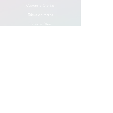
Cupons e Ofertas
Tábua de Marés
Serviços Úteis
Programa Fidelidade
Conecta Empresas
Cadastro das Empresas
Anuncie Aqui
Termos de Uso
Conecta Vilas
Politica de Privacidade
Conecta Vilas
WhatsApp para Empresas
(71) 98219-0559