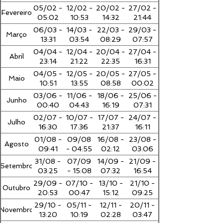
05/02 -
12/02 -
20/02 -
27/02 -
Fevereiro
05:02
10:53
14:32
21:44
06/03 -
14/03 -
22/03 -
29/03 -
Março
13:31
03:54
08:29
07:57
04/04 -
12/04 -
20/04 -
27/04 -
Abril
23:14
21:22
22:35
16:31
04/05 -
12/05 -
20/05 -
27/05 -
Maio
10:51
13:55
08:58
00:02
03/06 -
11/06 -
18/06 -
25/06 -
Junho
00:40
04:43
16:19
07:31
02/07 -
10/07 -
17/07 -
24/07 -
Julho
16:30
17:36
21:37
16:11
01/08 -
09/08
16/08 -
23/08 -
Agosto
09:41
- 04:55
02:12
03:06
31/08 -
07/09
14/09 -
21/09 -
Setembro
03:25
- 15:08
07:32
16:54
29/09 -
07/10 -
13/10 -
21/10 -
Outubro
20:53
00:47
15:12
09:25
29/10 -
05/11 -
12/11 -
20/11 -
Novembro
13:20
10:19
02:28
03:47