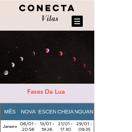
Fases Da Lua
MÊS
NOVA
CRESCENTE
CHEIA
MINGUANTE
06/01 -
13/01 -
21/01 -
29/01 -
Janeiro
20:56
19:26
17:30
09:35