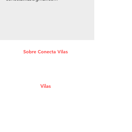
Sobre Conecta Vilas
A plataforma que conecta você aos melhores
Estabelecimentos e Serviços de Lauro De
Freitas.
Vilas
Estabelecimentos
Eventos e Shows
Filmes em Cartaz
Notícias