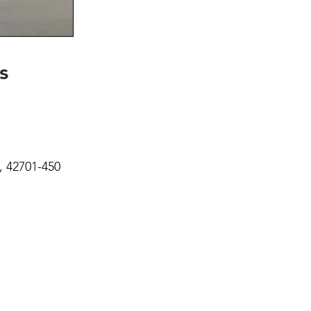
s
A, 42701-450