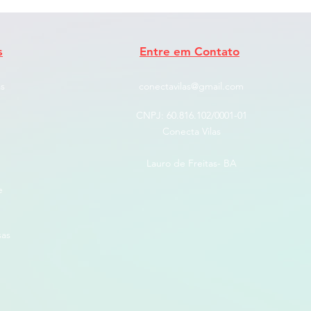
s
Entre em Contato
s
conectavilas@gmail.com
CNPJ: ​60.816.102/0001-01
Conecta Vilas
Lauro de Freitas- BA
e
sas