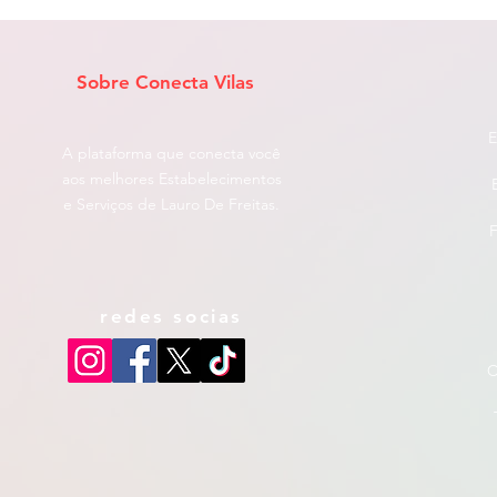
Sobre Conecta Vilas
E
A plataforma que conecta você
aos melhores Estabelecimentos
e Serviços de Lauro De Freitas.
F
redes socias
C