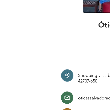
Óti
Shopping vilas b
42707-650
oticassalvador