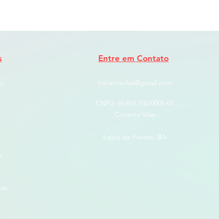
s
Entre em Contato
s
conectavilas@gmail.com
CNPJ: ​60.816.102/0001-01
Conecta Vilas
Lauro de Freitas- BA
e
sas