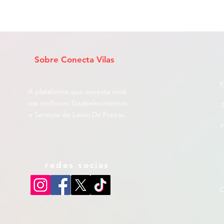
Sobre Conecta Vilas
E
A plataforma que conecta você
aos melhores Estabelecimentos
e Serviços de Lauro De Freitas.
F
redes socias
C