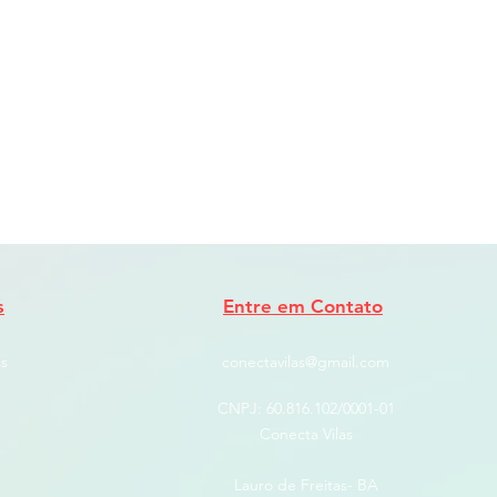
s
Entre em Contato
s
conectavilas@gmail.com
CNPJ: ​60.816.102/0001-01
Conecta Vilas
Lauro de Freitas- BA