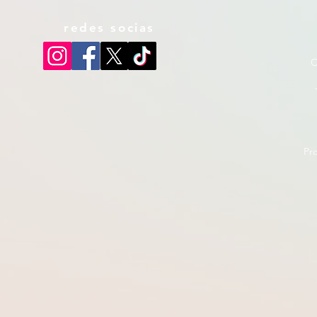
redes socias
C
Pr