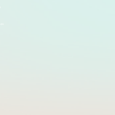
e
sas