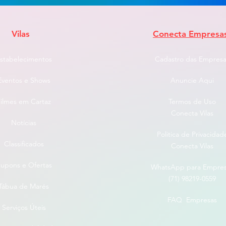
Vilas
Conecta Empresa
stabelecimentos
Cadastro das Empresa
Eventos e Shows
Anuncie Aqui
ilmes em Cartaz
Termos de Uso
Conecta Vilas
Notícias
Politica de Privacidad
Classificados
Conecta Vilas
upons e Ofertas
WhatsApp para Empre
(71) 98219-0559
Tábua de Marés
FAQ Empresas
Serviços Úteis