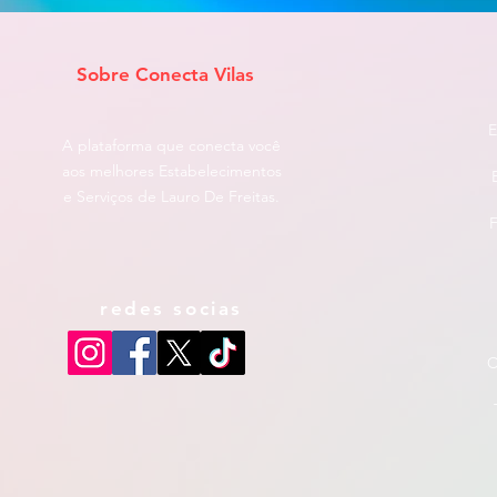
Sobre Conecta Vilas
E
A plataforma que conecta você
aos melhores Estabelecimentos
e Serviços de Lauro De Freitas.
F
redes socias
C