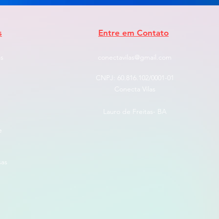
s
Entre em Contato
s
conectavilas@gmail.com
CNPJ: ​60.816.102/0001-01
Conecta Vilas
Lauro de Freitas- BA
e
sas