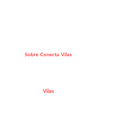
Sobre Conecta Vilas
A plataforma que conecta você aos melhores
Estabelecimentos e Serviços de Lauro De
Freitas.
Vilas
Estabelecimentos
Eventos e Shows
Filmes em Cartaz
Notícias