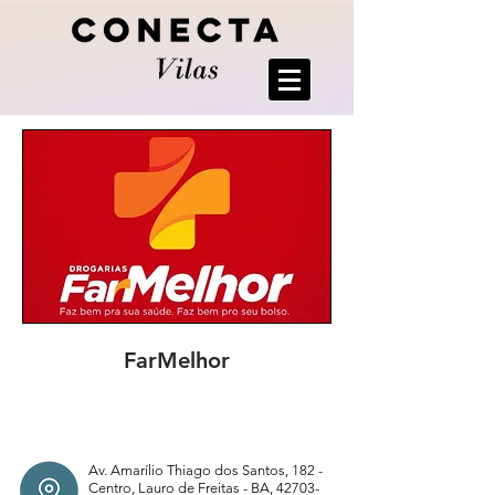
FarMelhor
Av. Amarílio Thiago dos Santos, 182 -
Centro, Lauro de Freitas - BA,
42703-