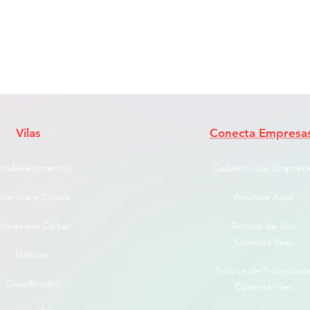
Vilas
Conecta Empresa
stabelecimentos
Cadastro das Empresa
Eventos e Shows
Anuncie Aqui
ilmes em Cartaz
Termos de Uso
Conecta Vilas
Notícias
Politica de Privacidad
Classificados
Conecta Vilas