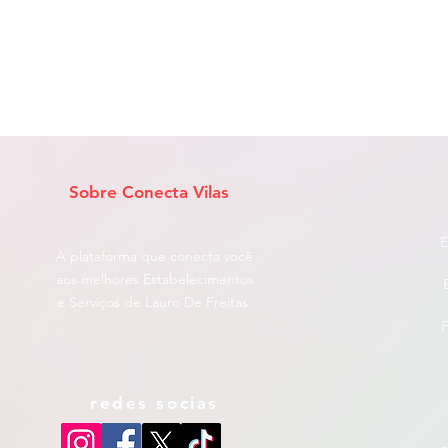
Sobre Conecta Vilas
E
A plataforma que conecta você
aos melhores Estabelecimentos
e Serviços de Lauro De Freitas.
F
redes socias