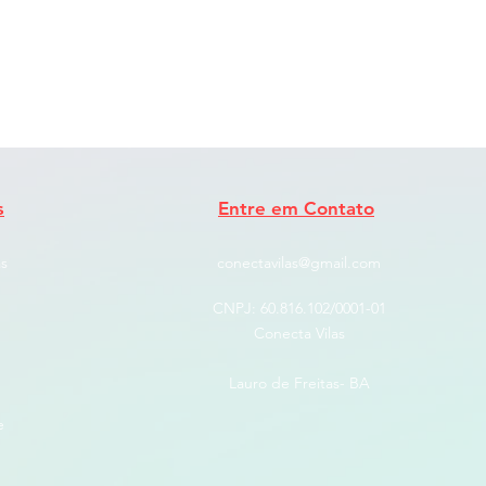
s
Entre em Contato
s
conectavilas@gmail.com
CNPJ: ​60.816.102/0001-01
Conecta Vilas
Lauro de Freitas- BA
e