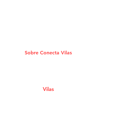
Sobre Conecta Vilas
A plataforma que conecta você aos melhores
Estabelecimentos e Serviços de Lauro De
Freitas.
Vilas
Estabelecimentos
Eventos e Shows
Filmes em Cartaz
Notícias