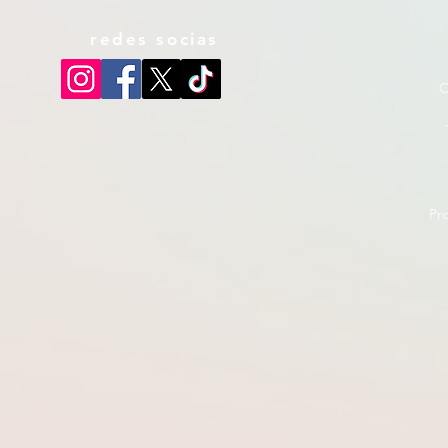
redes socias
C
Pr