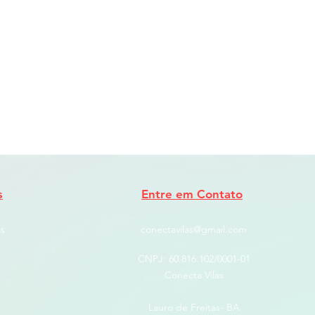
s
Entre em Contato
s
conectavilas@gmail.com
CNPJ: ​60.816.102/0001-01
Conecta Vilas
Lauro de Freitas- BA