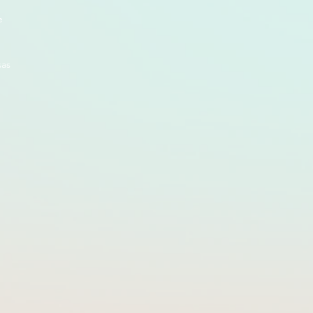
e
sas