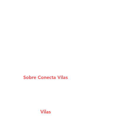
Sobre Conecta Vilas
A plataforma que conecta você aos melhores
Estabelecimentos e Serviços de Lauro De
Freitas.
Vilas
Estabelecimentos