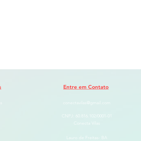
s
Entre em Contato
s
conectavilas@gmail.com
CNPJ: ​60.816.102/0001-01
Conecta Vilas
Lauro de Freitas- BA