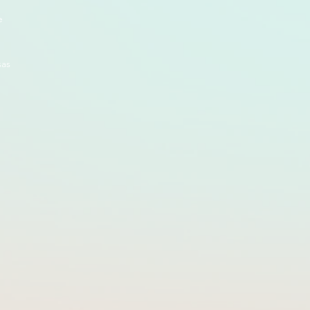
e
sas