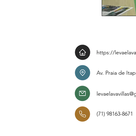
https://levaelav
Av. Praia de Ita
levaelavavillas
(71) 98163-8671