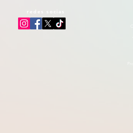
redes socias
C
Pr