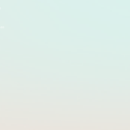
e
sas