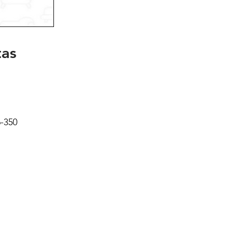
tas
6-350