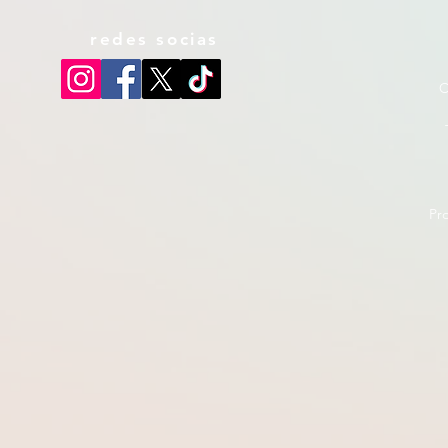
redes socias
C
Pr