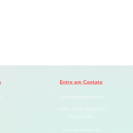
s
Entre em Contato
s
conectavilas@gmail.com
CNPJ: ​60.816.102/0001-01
Conecta Vilas
Lauro de Freitas- BA