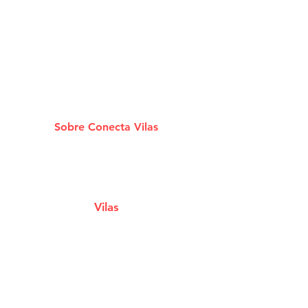
Sobre Conecta Vilas
A plataforma que conecta você aos melhores
Estabelecimentos e Serviços de Lauro De
Freitas.
Vilas
Estabelecimentos
Eventos e Shows
Filmes em Cartaz
Notícias