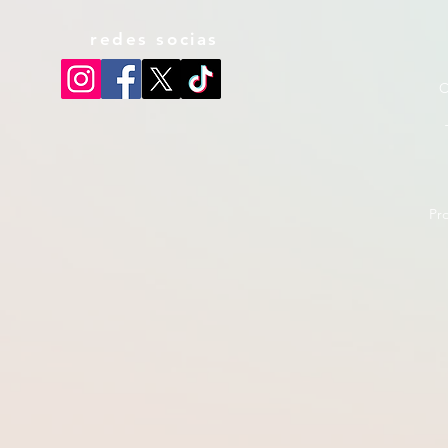
redes socias
C
Pr