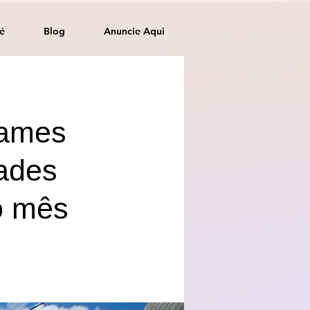
é
Blog
Anuncie Aqui
xames
ades
o mês