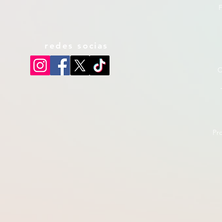
F
redes socias
C
Pr