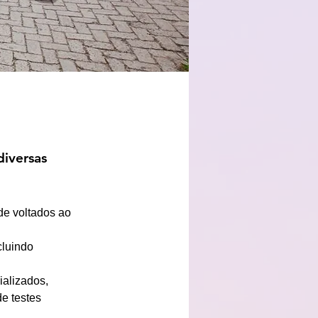
iversas
de voltados ao 
cluindo 
alizados, 
e testes 