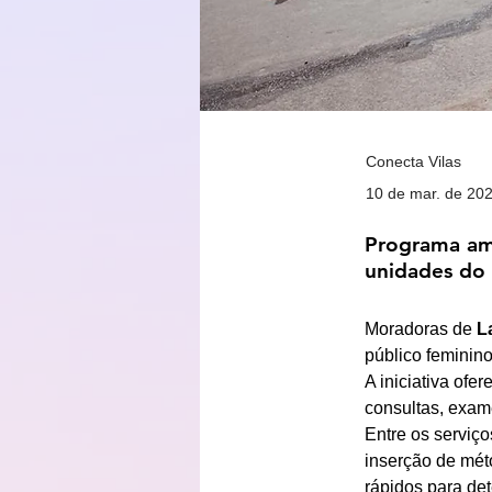
Conecta Vilas
10 de mar. de 20
Programa amp
unidades do 
Moradoras de 
L
público feminin
A iniciativa ofe
consultas, exam
Entre os serviç
inserção de mét
rápidos para det