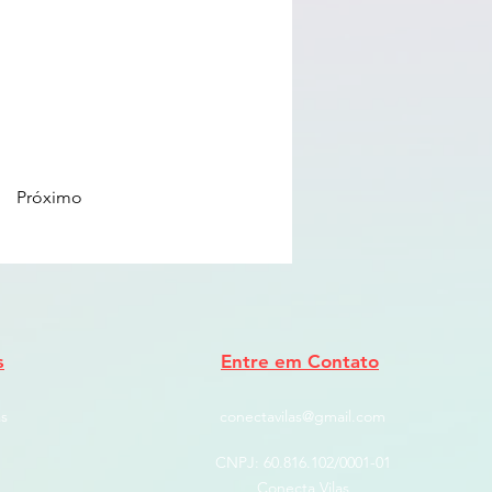
Próximo
s
Entre em Contato
s
conectavilas@gmail.com
CNPJ: ​60.816.102/0001-01
Conecta Vilas