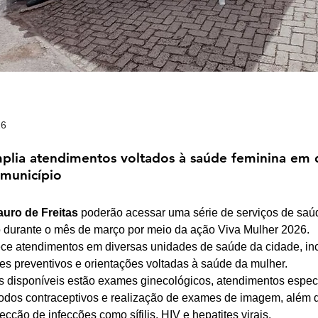
26
lia atendimentos voltados à saúde feminina em d
município
auro de Freitas
 poderão acessar uma série de serviços de saú
o durante o mês de março por meio da ação Viva Mulher 2026.
rece atendimentos em diversas unidades de saúde da cidade, in
es preventivos e orientações voltadas à saúde da mulher.
os disponíveis estão exames ginecológicos, atendimentos especi
odos contraceptivos e realização de exames de imagem, além d
ecção de infecções como sífilis, HIV e hepatites virais.