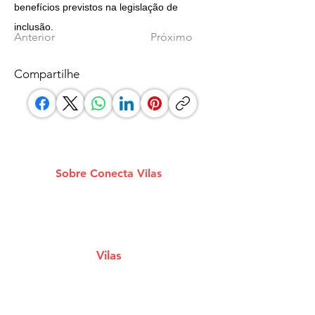
benefícios previstos na legislação de 
inclusão.
Anterior
Próximo
Compartilhe
Sobre Conecta Vilas
A plataforma que conecta você aos melhores
Estabelecimentos e Serviços de Lauro De
Freitas.
Vilas
Estabelecimentos
Eventos e Shows