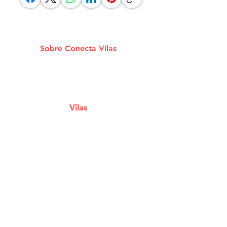
Sobre Conecta Vilas
A plataforma que conecta você aos melhores
Estabelecimentos e Serviços de Lauro De
Freitas.
Vilas
Estabelecimentos
Eventos e Shows
Filmes em Cartaz
Notícias
Classificados
Cupons e Ofertas