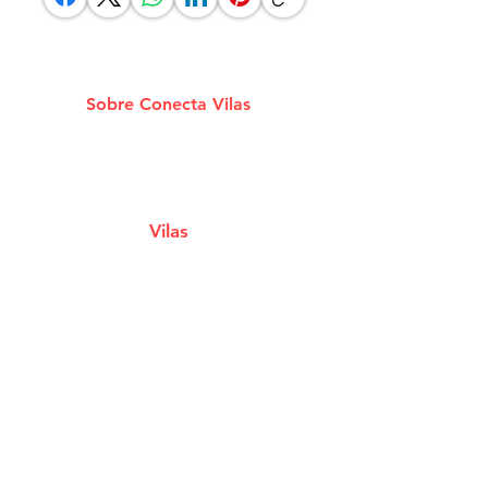
Sobre Conecta Vilas
A plataforma que conecta você aos melhores
Estabelecimentos e Serviços de Lauro De
Freitas.
Vilas
Estabelecimentos
Eventos e Shows
Filmes em Cartaz
Notícias
Classificados
Cupons e Ofertas