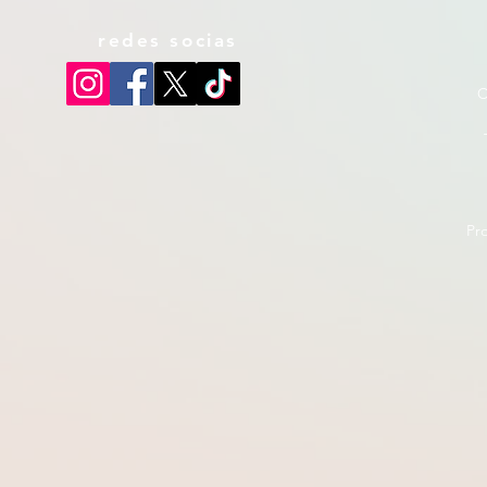
redes socias
C
Pr