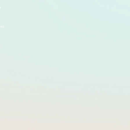
e
sas