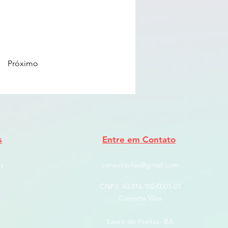
Próximo
s
Entre em Contato
s
conectavilas@gmail.com
CNPJ: ​60.816.102/0001-01
Conecta Vilas
Lauro de Freitas- BA