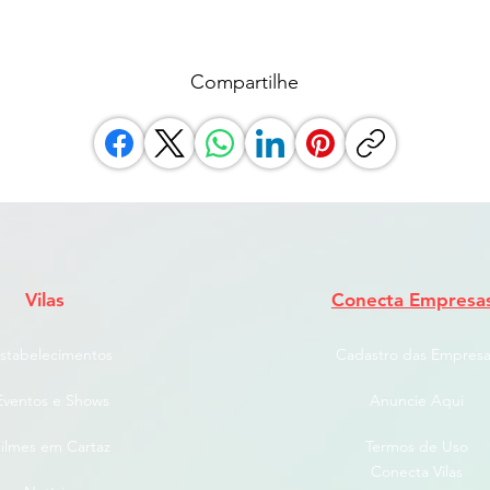
Compartilhe
Vilas
Conecta Empresa
stabelecimentos
Cadastro das Empresa
Eventos e Shows
Anuncie Aqui
ilmes em Cartaz
Termos de Uso
Conecta Vilas