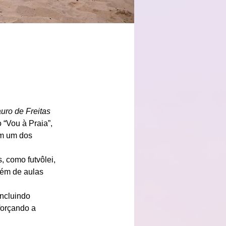
uro de Freitas
“Vou à Praia”, 
em um dos 
 como futvôlei, 
além de aulas 
incluindo 
forçando a 