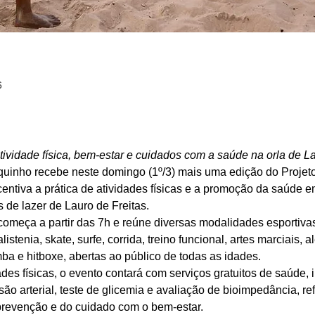
6
ividade física, bem-estar e cuidados com a saúde na orla de La
quinho recebe neste domingo (1º/3) mais uma edição do Projeto 
ncentiva a prática de atividades físicas e a promoção da saúde 
s de lazer de Lauro de Freitas.
omeça a partir das 7h e reúne diversas modalidades esportivas,
alistenia, skate, surfe, corrida, treino funcional, artes marciais, 
ba e hitboxe, abertas ao público de todas as idades.
des físicas, o evento contará com serviços gratuitos de saúde, 
são arterial, teste de glicemia e avaliação de bioimpedância, re
prevenção e do cuidado com o bem-estar.