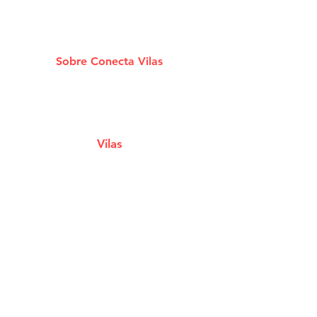
Sobre Conecta Vilas
A plataforma que conecta você aos melhores
Estabelecimentos e Serviços de Lauro De
Freitas.
Vilas
Estabelecimentos
Eventos e Shows
Filmes em Cartaz
Notícias
Classificados
Cupons e Ofertas