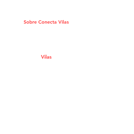
Sobre Conecta Vilas
A plataforma que conecta você aos melhores
Estabelecimentos e Serviços de Lauro De
Freitas.
Vilas
Estabelecimentos
Eventos e Shows
Filmes em Cartaz
Notícias
Classificados
Cupons e Ofertas
Tábua de Marés