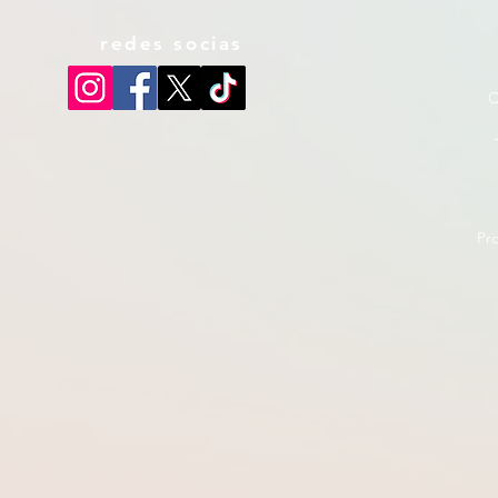
redes socias
C
Pr