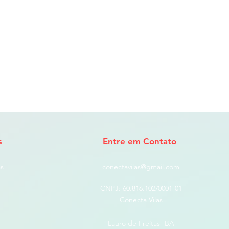
s
Entre em Contato
s
conectavilas@gmail.com
CNPJ: ​60.816.102/0001-01
Conecta Vilas
Lauro de Freitas- BA