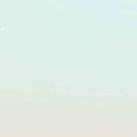
e
sas