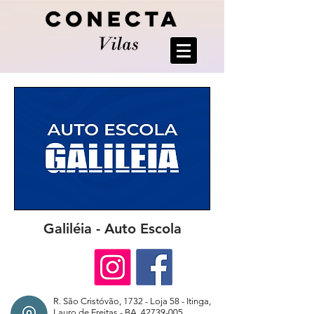
Galiléia - Auto Escola
R. São Cristóvão, 1732 - Loja 58 - Itinga,
Lauro de Freitas - BA,
42739-005