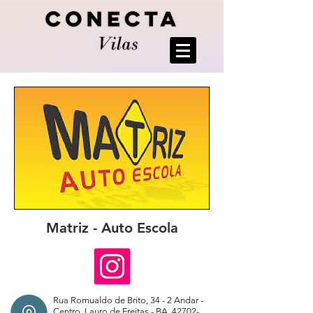
Matriz - Auto Escola
Rua Romualdo de Brito, 34 - 2 Andar -
Centro, Lauro de Freitas - BA,
42702-