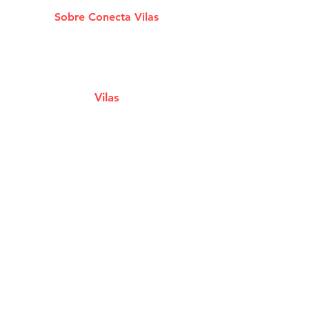
Sobre Conecta Vilas
A plataforma que conecta você aos melhores
Estabelecimentos e Serviços de Lauro De
Freitas.
Vilas
Estabelecimentos
Eventos e Shows
Filmes em Cartaz
Notícias
Classificados
Cupons e Ofertas
Tábua de Marés
Serviços Úteis