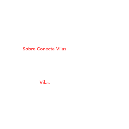
Sobre Conecta Vilas
A plataforma que conecta você aos melhores
Estabelecimentos e Serviços de Lauro De
Freitas.
Vilas
Estabelecimentos
Eventos e Shows
Filmes em Cartaz
Notícias