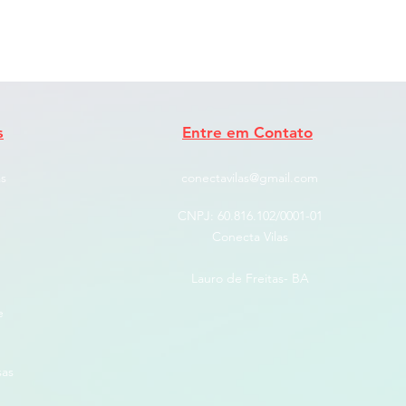
s
Entre em Contato
s
conectavilas@gmail.com
CNPJ: ​60.816.102/0001-01
Conecta Vilas
Lauro de Freitas- BA
e
sas