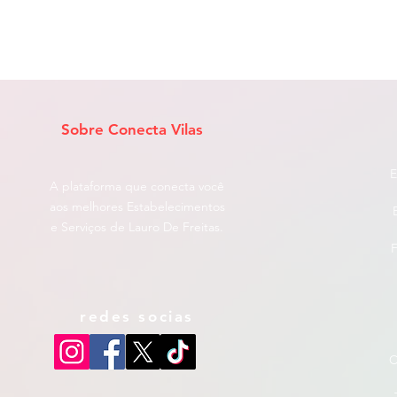
Sobre Conecta Vilas
E
A plataforma que conecta você
aos melhores Estabelecimentos
e Serviços de Lauro De Freitas.
F
redes socias
C