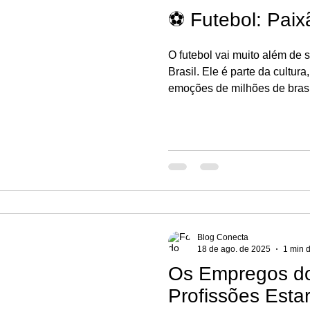
⚽ Futebol: Paix
O futebol vai muito além de
Brasil. Ele é parte da cultura
emoções de milhões de brasi
estádios, nas quadras de bai
nas ruas durante a Copa do 
gerações e desperta sentime
Blog Conecta
18 de ago. de 2025
1 min d
Os Empregos do
Profissões Esta