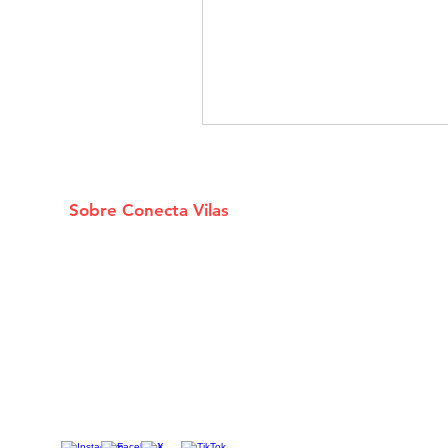
Sobre Conecta Vilas
E
A plataforma que conecta você
aos melhores Estabelecimentos
e Serviços de Lauro De Freitas.
F
redes socias