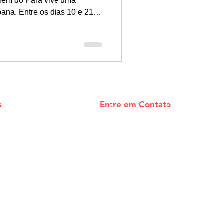
Belém do Pará vive uma
ana. Entre os dias 10 e 21
ital paraense receberá a COP
es Unidas sobre Mudanças
zônia no centro das
futuro do planeta.
s
Entre em Contato
s
conectavilas@gmail.com
CNPJ: ​60.816.102/0001-01
Conecta Vilas
Lauro de Freitas- BA
e