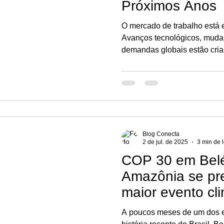
Próximos Anos
O mercado de trabalho está 
Avanços tecnológicos, muda
demandas globais estão cria
tempo atrás nem existiam. P
é essencial para quem deseja
oportunidades.
Blog Conecta
2 de jul. de 2025
3 min de l
COP 30 em Bel
Amazônia se pr
maior evento cl
mundo
A poucos meses de um dos e