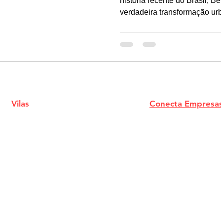
história recente do Brasil, 
verdadeira transformação urb
de novembro de 2025, a cap
30, a Conferência das Naçõ
Climáticas, colocando a Ama
discussões mundiais sobre o 
Vilas
Conecta Empresa
stabelecimentos
Cadastro das Empresa
Eventos e Shows
Anuncie Aqui
ilmes em Cartaz
Termos de Uso
Conecta Vilas
Notícias
Politica de Privacidad
Classificados
Conecta Vilas