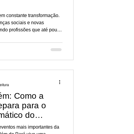
em constante transformação.
nças sociais e novas
ndo profissões que até pouco
ensar nos empregos do futuro
 se preparar e garantir boas
eitura
ém: Como a
epara para o
imático do
ventos mais importantes da