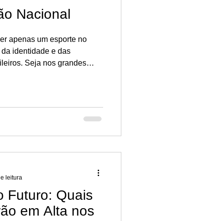
ão Nacional
 ser apenas um esporte no
, da identidade e das
leiros. Seja nos grandes
rro, nas areias da praia ou
Mundo, o futebol conecta
ntos únicos.
e leitura
 Futuro: Quais
rão em Alta nos