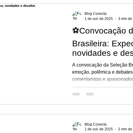
Blog Conecta
1 de out. de 2025
3 min de 
⚽Convocação d
Brasileira: Expec
novidades e des
A convocação da Seleção Br
emoção, polêmica e debates 
comentaristas e apaixonados 
divulgada pelo técnico é ag
que define os nomes que vã
famosa do mundo.
Blog Conecta
1 de out. de 2025
2 min de 