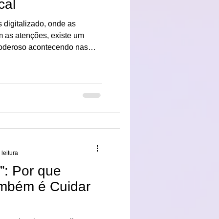
cal
digitalizado, onde as
 as atenções, existe um
oderoso acontecendo nas
rização do local, do
o redor. É neste cenário que
plataforma que está
s pessoas se relacionam com
 leitura
l”: Por que
mbém é Cuidar