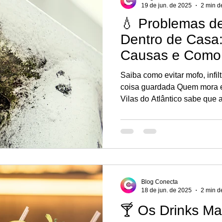
19 de jun. de 2025
2 min de
💧 Problemas d
Dentro de Casa
Causas e Como 
Saiba como evitar mofo, infil
coisa guardada Quem mora em regiões litorâneas como
Vilas do Atlântico sabe que 
constante dentro de casa. 
nas paredes, bolor nos armá
e até problemas respiratórios
acontece e como resolver de 
Blog Conecta
18 de jun. de 2025
2 min de
🍸 Os Drinks M