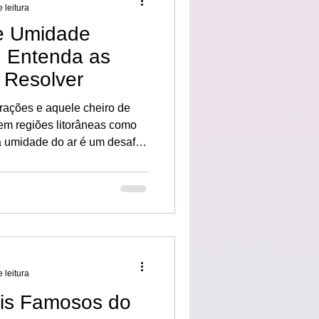
 leitura
e Umidade
: Entenda as
Resolver
trações e aquele cheiro de
a umidade do ar é um desafio
Com o tempo, surgem manchas
rios, descascamento de tinta
. Mas afinal, por que isso
forma definitiva?
 leitura
ais Famosos do