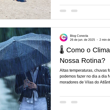
contato com a natureza. Reunimos algumas ideias de
atividades e passeios que v
filhos ou deixar eles curtind
profissionais preparados. Ve
Blog Conecta
26 de jun. de 2025
2 min de
🌡️ Como o Clim
Nossa Rotina?
Altas temperaturas, chuvas f
podemos fazer no dia a dia Nos últimos meses,
moradores de Vilas do Atlânt
pele algo que está sendo re
clima anda diferente. Sol fo
fora de hora, sensação térmi
dormidas. Mas o que está a