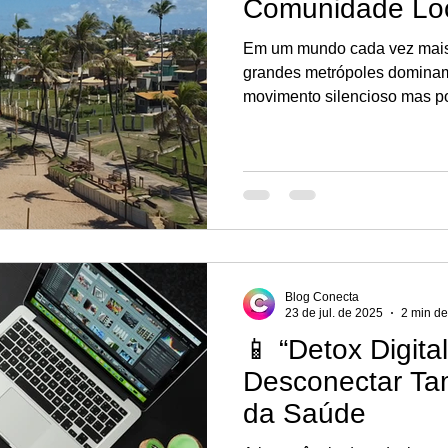
Comunidade Lo
Em um mundo cada vez mais 
grandes metrópoles dominam
movimento silencioso mas p
comunidades menores: a valo
próximo, do que está ao noss
nasce o Conecta Vilas, uma 
redefinindo a forma como a
suas comunidades.
Blog Conecta
23 de jul. de 2025
2 min de
📱 “Detox Digita
Desconectar Ta
da Saúde