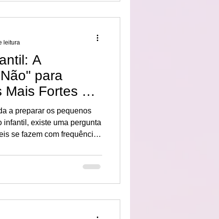
 leitura
ntil: A
"Não" para
 Mais Fortes e
as
eis se fazem com frequência:
 dizer 'não' ao meu filho?”.
fetiva e liberdade de
mento é ainda mais comum —