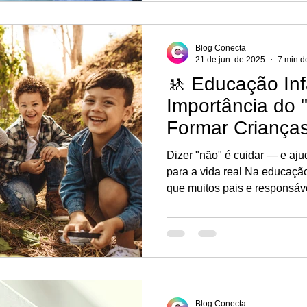
impacta a nossa rotina?
Blog Conecta
21 de jun. de 2025
7 min de
🚸 Educação Infa
Importância do 
Formar Crianças
Menos Frustrad
Dizer "não" é cuidar — e ajuda a preparar os pequenos
para a vida real Na educação infantil, existe uma pergunta
que muitos pais e responsáv
“Até que ponto posso ou devo
Em tempos de criação mais a
expressão, esse questiona
e necessário.
Blog Conecta