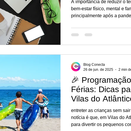
A importância de reduzir o t
bem-estar físico, mental e familiar Nos últim
principalmente após a pande
nossa vida aumentou drastic
computadores, tablets e TVs 
— no trabalho, no lazer, na 
descanso. Mas será que es
Blog Conecta
26 de jun. de 2025
2 min de
🎉 Programação 
Férias: Dicas pa
Vilas do Atlântic
entreter as crianças sem sair
notícia é que, em Vilas do At
para divertir os pequenos co