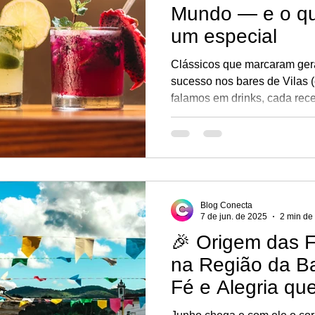
Mundo — e o qu
um especial
Clássicos que marcaram ger
sucesso nos bares de Vilas (e do
falamos em drinks, cada rec
combinação de sabores — ela 
personalidade. Alguns coque
que são conhecidos mundia
filmes, festas e momentos m
gente.
Blog Conecta
7 de jun. de 2025
2 min de 
🎉 Origem das F
na Região da Ba
Fé e Alegria q
Gerações