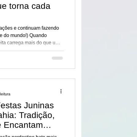
e torna cada
ações e continuam fazendo
 mundo!) Quando
eita carrega mais do que uma
traz histórias, cultura e
téis ficaram tão populares
lmente, aparecendo em
arcantes da vida de muita
leitura
estas Juninas
hia: Tradição,
ue Encantam