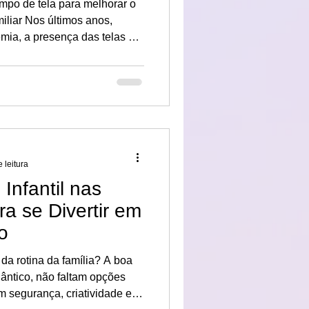
empo de tela para melhorar o
os anos,
mia, a presença das telas na
amente. Celulares,
fazem parte da nossa rotina
escola e até nos momentos de
tamos exagerando?
 leitura
Infantil nas
ra se Divertir em
o
 da rotina da família? A boa
lântico, não faltam opções
m segurança, criatividade e