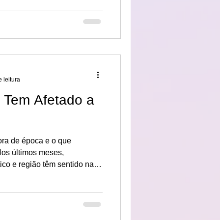
ocê pode fazer com seus
o sob supervisão de
m conferir!
 leitura
a Tem Afetado a
ora de época e o que
ico e região têm sentido na
gistrado no mundo todo: o
rte em pleno inverno, chuvas
ca nas alturas e noites mal
contecendo? E como isso