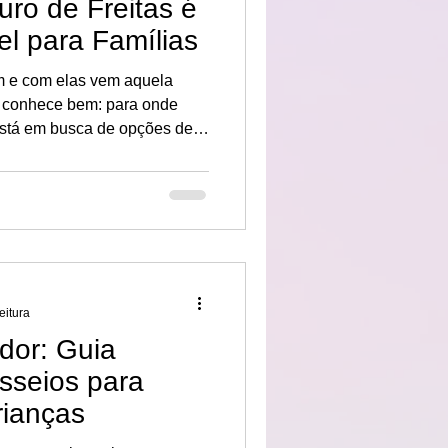
uro de Freitas é
l para Famílias
m e com elas vem aquela
e conhece bem: para onde
está em busca de opções de
, contato com a natureza e
ológico de Lauro de Freitas é
a família.
eitura
dor: Guia
sseios para
rianças