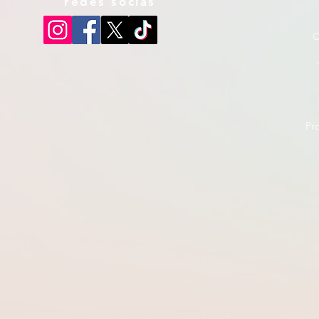
redes socias
C
Pr