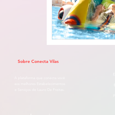
Sobre Conecta Vilas
E
A plataforma que conecta você
aos melhores Estabelecimentos
e Serviços de Lauro De Freitas.
F