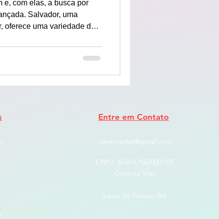
 e, com elas, a busca por
riançada. Salvador, uma
er, oferece uma variedade de
rsão e aprendizado para toda
vos a parques ao ar livre,
o com os melhores lugares
pital baiana.
s
Entre em Contato
s
conectavilas@gmail.com
CNPJ: ​60.816.102/0001-01
Conecta Vilas
Lauro de Freitas- BA
e