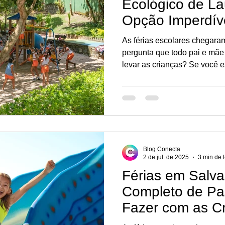
Ecológico de La
Opção Imperdíve
As férias escolares chegara
pergunta que todo pai e mã
levar as crianças? Se você 
lazer que combinem diversão
custo-benefício, o Parque Ec
uma escolha perfeita para su
Blog Conecta
2 de jul. de 2025
3 min de l
Férias em Salva
Completo de Pa
Fazer com as C