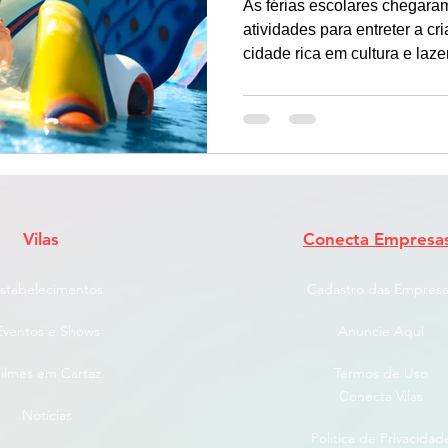
As férias escolares chegaram
atividades para entreter a c
cidade rica em cultura e laz
passeios que prometem dive
a família. De museus interati
preparamos um guia complet
para levar os pequenos na ca
Vilas
Conecta Empresa
stabelecimentos
Cadastro das Empresa
Eventos e Shows
Anuncie Aqui
ilmes em Cartaz
Termos de Uso
Conecta Vilas
Notícias
Politica de Privacidad