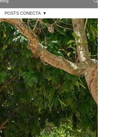
Blog
POSTS CONECTA
POSTS CONECTA
PRAIA
PREFEITURA
ALIMENTOS
VILAS DO
ATLÂNTICO
FESTA
PROGRAMAÇÃO
TRATAMENTOS
CASA
EDUCAÇÃO
BRASIL