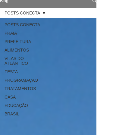
Blog
POSTS CONECTA
POSTS CONECTA
PRAIA
PREFEITURA
ALIMENTOS
VILAS DO
ATLÂNTICO
FESTA
PROGRAMAÇÃO
TRATAMENTOS
CASA
EDUCAÇÃO
BRASIL