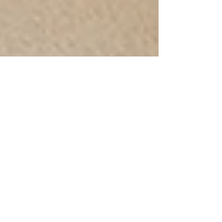
Blog Conecta
11 de ago. de 2025
3 min de leitura
Vilas: O Coração Pulsante da
Comunidade Local
Em um mundo cada vez mais digitalizado, onde
as grandes metrópoles dominam as atenções,
existe um movimento silencioso mas poderoso
acontecendo nas comunidades menores: a
valorização do local, do próximo, do que está ao
nosso redor. É neste cenário que nasce o
Conecta Vilas, uma plataforma que está