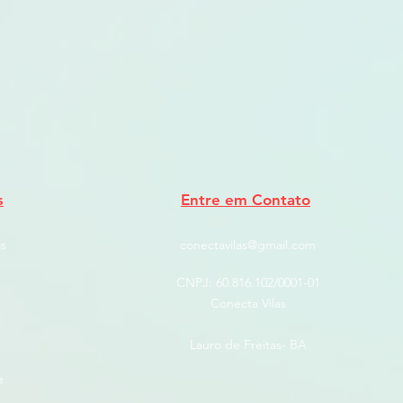
s
Entre em Contato
s
conectavilas@gmail.com
CNPJ: ​60.816.102/0001-01
Conecta Vilas
Lauro de Freitas- BA
e