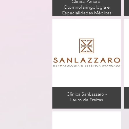
Clínica Amaro-
Otorrinolaringologia e
Especialidades Médicas
Clínica SanLazzaro -
Lauro de Freitas