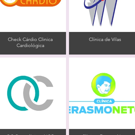
Check Cárdio Clinica
Clínica de Vilas
Cardiológica