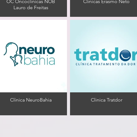
OC Oncoclínicas NOB
Clínicas Erasmo Neto
Lauro de Freitas
Clínica NeuroBahia
Clinica Tratdor