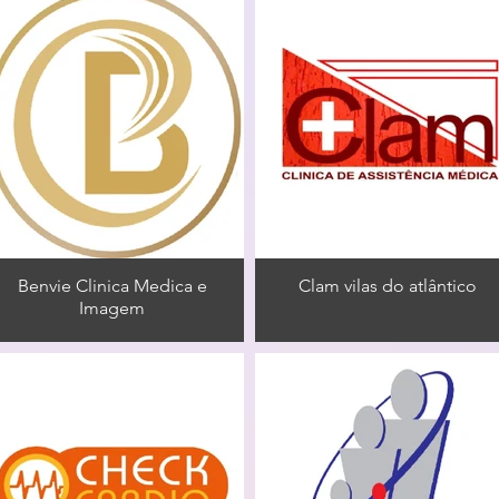
Benvie Clinica Medica e
Clam vilas do atlântico
Imagem