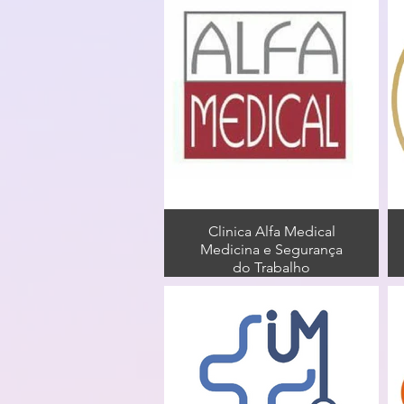
Clinica Alfa Medical
Medicina e Segurança
do Trabalho