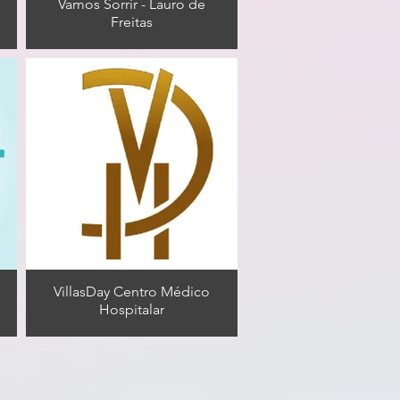
Vamos Sorrir - Lauro de
Freitas
VillasDay Centro Médico
Hospitalar