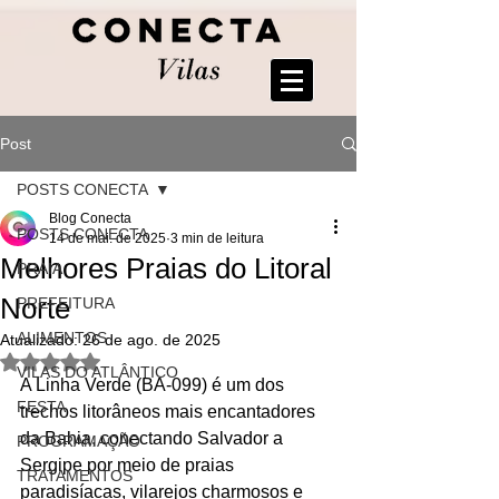
Post
POSTS CONECTA
Blog Conecta
POSTS CONECTA
14 de mai. de 2025
3 min de leitura
Melhores Praias do Litoral
PRAIA
Norte
PREFEITURA
ALIMENTOS
Atualizado:
26 de ago. de 2025
Avaliado com NaN de 5 estrelas.
VILAS DO ATLÂNTICO
A Linha Verde (BA-099) é um dos 
FESTA
trechos litorâneos mais encantadores 
da Bahia, conectando Salvador a 
PROGRAMAÇÃO
Sergipe por meio de praias 
TRATAMENTOS
paradisíacas, vilarejos charmosos e 