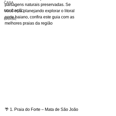
CASA
paisagens naturais preservadas. Se 
EDUCAÇÃO
você está planejando explorar o litoral 
norte baiano, confira este guia com as 
BRASIL
melhores praias da região
🌴 1. Praia do Forte – Mata de São João