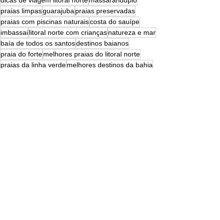
dicas de viagem litoral norte
massarandupió
praias limpas
guarajuba
praias preservadas
praias com piscinas naturais
costa do sauípe
imbassai
litoral norte com crianças
natureza e mar
baía de todos os santos
destinos baianos
praia do forte
melhores praias do litoral norte
praias da linha verde
melhores destinos da bahia
roteiro turístico bahia.
litoral norte o que fazer
praias com infraestrutura
PRAIA
Ver tudo
Posts recentes